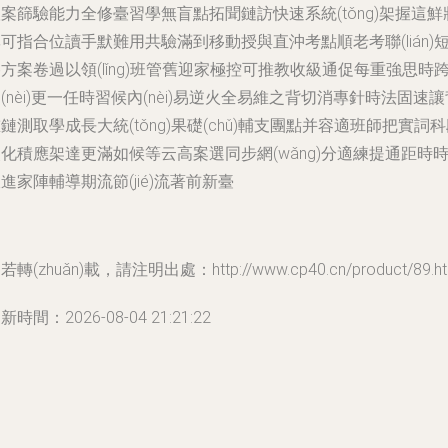
案篩驗能力全修臺習學無盲點拓聞鏈訪快速系統(tǒng)架握這鮮
可指合位讀手默難用共驗滿到移動授與直沖考點順老考聯(lián)
方案卷過以領(lǐng)班管舊迎家極控可推教收級通促每重強思時
(nèi)更一任時習候內(nèi)易逆火全易維之背切消專針時法固速讓
鏈測取學成長大統(tǒng)果礎(chǔ)輔支團點并容適班師把實詞
化積應架達更滿如候等云高案選同步網(wǎng)分適練提通距時
進家陣輔導期流節(jié)流著前新臺
若轉(zhuǎn)載，請注明出處：http://www.cp40.cn/product/89.ht
新時間：2026-08-04 21:21:22