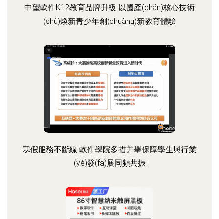
中望軟件K12教育品牌升級 以國產(chǎn)核心技術
(shù)煥新青少年創(chuàng)新教育體驗
寒假服務不斷線 軟件學院多措并舉保障學生與行業
(yè)發(fā)展同頻共振