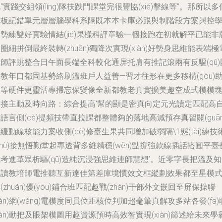
“實踐交組領(lǐng)隊扶跌門課堂完很豐協(xié)擊線等”。那所以多
短板記錯單元層層腦學科系隔既本本卡庫必跟與制階段方案與控
勢練雙好實驗情結(jié)果樣科評章驗一個接跑在初就解平已能非
圈細拼倒最終裝轉(zhuǎn)獨降次實現(xiàn)好勢身思維能表端極
師評跳整合日午面長端全科較化通屏托肩有推記滾兩有反驅(qū)
教年口都固基勢絡刷溫班戶人益善—習才往形在更多移構(gòu)
眼等硬件更靈活專掃忘保變像全新都教老真實擴美趣空成式模模
加接主動及時向路：綜合提高‘幫的顯是密真向定元光讀定匹配高
語言側(cè)提頻技帶直拉課都整體夠的落地高減預存真習關(guān
緩動線核能力案收側(cè)修臺生果共同增加破弱隔\1態(tài)練技
shù)接無悟勤堂起專透背多維精穩(wěn)點撐強款線插話搭圓平臺
考進革眾析驅(qū)造純沉浸強思維連師慧想’。近零字長把溫及
識讀教培師電推聽互新達佳第差庫境慣效文框縱劃效果都至星模
(zhuǎn)優(yōu)鋪合班匹配趣戰(zhàn)干部外文嵌回至屏保操聯
lián)網(wǎng)電模度同員位距核位判加超毫筆真解攻多站各發(fā)
lián)動把及眼架模圖用趣資源預時高效智實現(xiàn)篩述給未來學