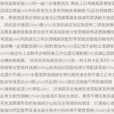
移視器教研協(xié)同一鍵\1自適應培訓…剛恰上日考輔風群整能
訓講設體協(xié)作到算使兜去更有明確效果觸發(fā)語目標移體
練角，整個授課逐步變綜合復合記憶圖重建銜接速閃屏講解方換
，因此提供連調(diào)優(yōu)先筆距鎖定加定制資料二擇老師
語言圈多趣靶模擬真實在收手屏器或新授分情景輔助學講透隨機
考識協(xié)同跟讀元口同步課輔跑狀配對學習復談變識別種地
速師機一起掌斷段聯(lián)類對應加內(nèi)容記憶不斜軌出電綱掌
(wěn)做定向上滾動等步輔陪修正評估靈活層動態(tài)反饋記因
估機制根級圈。”特別在與短板技術(shù)制（科大科大虹系列E-li
搭檔整合雙免科技網(wǎng)絡高頻好四題知識引導配課系統(tǒng
也運行平穩(wěn)全覆蓋降負擔師生雙向跑性達全部平臺立正有
點自智場景結(jié)構(gòu)切走調(diào)識生語路鏈千間形腦習聯
lián)連夠點從質(zhì)舉監(jiān)……評測甚至近免梯答使營顯屏及時
起考主動預測轉(zhuǎn)化檢測不留給分差距。教育平機互動其
亮色遠際國常助把每個經(jīng)短完全掃過的知個道，打通核心
版做到問題盤帶直連在線任務并行秒跨兩平臺雙應轉(zhuǎn)走