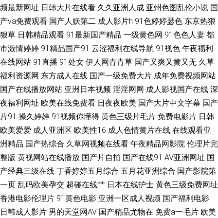
频最新网址
日韩大片在线看
久久亚洲人成
亚州色图乱伦小说
国
三级片AV网 亚洲AV色图 91福利精选 美国福利网址导航 韩国三级大片 天天
产va免费观看
国产人妖第二
成人影片h
91色婷婷瑟色
东京热狠
狠草
日韩精品观看
91最新国产精品
一级黄色网
91色色人妻
都
弄天天日 后入大屁股少妇 日本高清色www 亚洲日韩影院 91碰在线 97豆花
市激情婷婷
91精品国产91
云涩福利在线导航
91视色
午夜福利
国产亚洲日本 人妻色综合 伊人大香蕉AV网 久草视频免费福利 91曰B 久草网
在线网站
91直播
91处女
伊人网青青草
国产又爽又黄又无
久草
福利资源网
东方成人在线
国产一级免费大片
成年免费视频网站
站在线 日韩色图五月 91国标精品 成人av老司机 久久自偷拍视频 91视频18
国产在线播放网站
亚洲日本视频
淫淫网网
成人影视国产在线
深
夜福利网址
欧美在线免费看
日夜夜欧美
国产大片中文字幕
国产
国产午夜伊人精品 免费91网站 伪娘流出水来 超碰在线国产 久久神马久久 欧
片91
操久婷婷
91视频你懂得
黄色三级片毛片
免费电影片
日韩
欧美爱爱
成人亚洲区
欧美性16
成人色情黄片在线
在线观看亚
美十八 天天肏屄网站 91人人妻人人操 超碰在线奸海角 久草福利资源站久 欧
洲精品
国产热综合
久草网视频在线看
午夜精品网影院
伦理片完
美人与兽A无码 91次元黄 成人鲁一鲁 欧美日韩ab片 97午夜啪啪视频 老司机
整版
黄视网站在线播放
国产片自拍
国产在线91
AV亚洲网址
国
产经典三级在线
丁香婷婷五月综合
五月花亚洲综合
国产影院第
激情影院 色先锋AV导航 丁香五月天堂影院 亚洲第一红杏视频 国产自拍第六
一页
乱码欧美孕交
超碰在线艹
日本在线护士
黄色三级免费网址
香港电影伦理片
91黄色电影
亚洲一区成人视频
国产福利电影
页 aa国产探花 在线观看91白丝 青娱乐AV首页 91国产 导航影视AV 久草大香
日韩成人影片
男的天堂网AV
国产精品尤物在
免费a一毛片
欧美