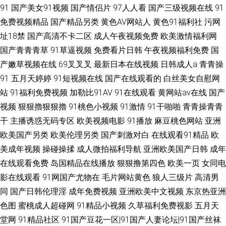
91
国产美女91视频
国产情侣片
97人人看
国产三级视频在线
91
免费视频精品
国产精品另类
黄色AV网站人
黄色91福利社
污网
址18禁
国产高清不卡二区
成人午夜视频免费
欧美激情福利网
国产青青青草
91草逼视频
免费看片日韩
午夜视频福利免费
国
产嫩草视频在线
69叉叉叉
最新日本在线视频
日韩成人a
青青操
91
五月天婷婷
91短视频在线
国产在线观看的
白丝美女自慰网
站
91福利免费视频
加勒比91AV
91在线观看
黄网站av在线
国产
视频
狠狠擼狠狠擼
91桃色小视频
91激情
91干啪啪
青青操青青
干
主播诱惑无码专区
欧美视频电影
91播放
麻豆桃色网站
亚洲
欧美国产另类
欧美伦理另类
国产刺激对白
在线观看91精品
欧
美成年视频
操碰操揉
成人微拍福利导航
亚洲欧美国产日韩
成年
在线观看免费
岛国精品在线播放
狠狠撸第四色
欧美一页
女同电
影在线观看
91网国产尤物在
毛片网站黄色
狼人三级片
高清男
同
国产日韩伦理淫
成年免费视频
亚洲欧美中文视频
东京热亚洲
色图
蜜桃成人超碰网
91精品小视频
久草福利免费视影
五月天
堂网
91精品社区
91国产豆花一区|91国产人妻论坛|91国产丝袜