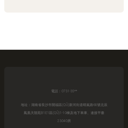
電話：0731-35**
地址：湖南省長沙市開福區(QŪ)新河街道晴嵐路68號北辰
鳳凰天階苑B1E1區(QŪ)1-10棟及地下車庫、連接平臺
23040房