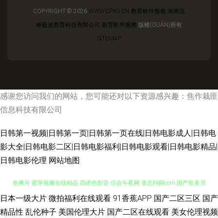
COPYRIGHT © 2026
WWW.CP40.CN
教育軟件服務
湖南泓
睿藍途教育科技有限公司
教育軟件服務
版權(QUÁN)所有
SITEMAP
感谢您访问我们的网站，您可能还对以下资源感兴趣：焦作栽匪
信息科技有限公司
日韩第一视频|日韩第一页|日韩第一页在线|日韩电影成人|日韩电
影大全|日韩电影二区|日韩电影福利|日韩电影观看|日韩电影精品|
日韩电影伦理
网站地图
日本一级大片
微拍福利在线观看
91香蕉APP
国产二区三区
国产
日本福利电影院 六月天成人导航 91极品在线 大香蕉伊人網 国产午夜高清 黄
精品性
乱伦种子
美国伦理大片
国产二区在线观看
美女伦理视频