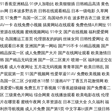
91香蕉亚洲精品
91伊人加勒比
欧美狠狠插
日韩精品高清
黄色
av网
日本波多野吉衣
日韩在线观看精品
日本一级电影
久草网
页
97免费艹
岛国一区二区
岛国动作片在
波多野吉衣三级
亚洲
AV一卡
在线免费小视频
搞黄网站在线观看
免费色情A片网扯
91
资源在线视频
蜜桃视频网站
91中文
国产在线视频
福利爱爱网
址
岛国搬运工首页
伦理朋友的妈妈
丝袜女同
日韩性爱网址
在
线观看日本黄
亚洲国产第一网站
国产99不卡
66精品视频
国产
精品探花一区
成人免费国产大片
国产在线网址观看
欧美激情日
韩
国产精品无码亚洲
国产一区二区黄片
喷潮一区
福利姬足交在
线看
成人午夜网址
五月花无码视频
青青草国产
欧美日韩乱
国
产屁屁第一页
91国产视频网
性爱草逼91AV
免费欧美视频
欧美
岛国一区二区
少妇喷水18禁
51漫画APP
丁香五月花激情网
欧
美爱爱tv视频
免费五月丁香视频
97香蕉超级碰碰
国产免费看二
区
三级黄色片网站
综合网黄
在线播放观看
欧美电影在线
伦理
片在哪里看
蜜桃午夜网
久草资源在
日本三级大全
久久福利
福
利所导航视频
成人片免费
国产第9页
中文字幕bt原声
三级日韩