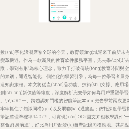
數(shù)字化浪潮席卷全球的今天，教育領(lǐng)域迎來了前所未
變革機遇。作為一款新興的教育軟件服務平臺，兜去學App以“
蹤，學到有形”為核心理念，致力于打破傳統(tǒng)教育時間與空
間的禁錮，通過智能化、個性化的學習引擎，為每一位學習者量
造知識旅程。本文將從產(chǎn)品功能、技術(shù)支撐、應用
創(chuàng)新價值等維度，深度解析兜去學如何為用戶重塑學習
。\n\n### 一、跨越認知門檻的智能筆記本\n\n兜去學前兩次更
牢牢抓住了知識同構(gòu)以及弱聯(lián)通痛點；依托深度學習
筆記整理準確率94.07%，可實現(xiàn) OCR圖文并粗教學課件“
整合,終身演進”，好比為用戶配發(fā)自帶記憶向模應地。其亮