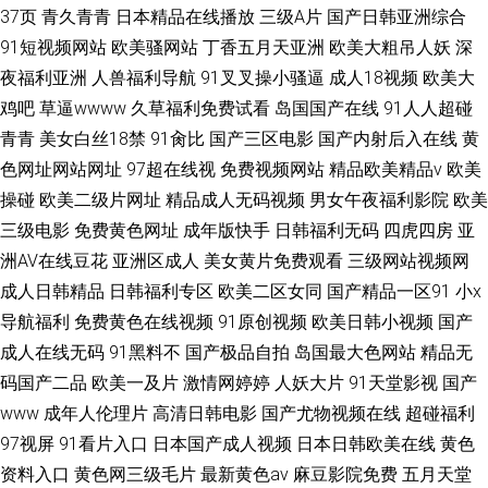
37页
青久青青
日本精品在线播放
三级A片
国产日韩亚洲综合
91短视频网站
欧美骚网站
丁香五月天亚洲
欧美大粗吊人妖
深
夜福利亚洲
人兽福利导航
91叉叉操小骚逼
成人18视频
欧美大
鸡吧
草逼wwww
久草福利免费试看
岛国国产在线
91人人超碰
青青
美女白丝18禁
91肏比
国产三区电影
国产内射后入在线
黄
色网址网站网址
97超在线视
免费视频网站
精品欧美精品v
欧美
操碰
欧美二级片网址
精品成人无码视频
男女午夜福利影院
欧美
三级电影
免费黄色网址
成年版快手
日韩福利无码
四虎四房
亚
洲AV在线豆花
亚洲区成人
美女黄片免费观看
三级网站视频网
成人日韩精品
日韩福利专区
欧美二区女同
国产精品一区91
小x
导航福利
免费黄色在线视频
91原创视频
欧美日韩小视频
国产
成人在线无码
91黑料不
国产极品自拍
岛国最大色网站
精品无
码国产二品
欧美一及片
激情网婷婷
人妖大片
91天堂影视
国产
www
成年人伦理片
高清日韩电影
国产尤物视频在线
超碰福利
97视屏
91看片入口
日本国产成人视频
日本日韩欧美在线
黄色
资料入口
黄色网三级毛片
最新黄色av
麻豆影院免费
五月天堂