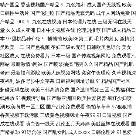
精产国品
香蕉视频国产精品
91九色福利
成人国产无线视
欧美
日韩性生活片
国产伦理剧
国产精品无套无码
成年人网站免费
国
产精品1000
91九色在线视频
日本伦理片在线
三级无码在线天
堂
久久成人亚洲
日本中文视频在线
伦理剧推荐
国产成人精品日
本
97甜桃品种介绍
91插插插
欧美SE第二页
毛片内射女
激情另
类欧美一二
国产色视频
孕妇三级av无码
日韩欧美色综合
美女
社区成人
在线免费看片
日本一级
国产传媒视频网站
免费观看污
网站
最新激情h网站
国产喷浆抽搐
宅男久久国产精品
国产乱肥
老妇
最新福利影院
欧美人妖视频网站
窝窝午夜理论
久草视频深
夜福利
波多野步中文字幕
日韩福利网址导航
91精品国产社区
超碰无码在线
欧美日韩高清免费
国产激情视频三区
宅男福利在
线播放
91视频污导航
国产啪亚洲国
欧美性爱密臀
疯狂少妇喷
潮
欧美肏屄一区二区
国产乱伦免费观看
偷拍草草草
97狠狠插
香蕉视频下载污版
三级黄色视频网址
午夜99
91日逼视频
国产
成在线观看
萌白酱一线天
乱伦五月天婷婷
美腿丝袜在线观看
国
产精品3p
91综合碰
国产乱女乱
成人xxxxx
日韩伦理片
91色爱