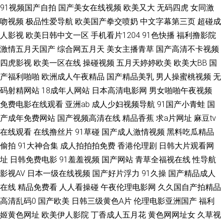
91视频国产自拍
国产美女在线视频
欧美又大
无码四虎
女同激
套内射 黑丝91 久久神马私人 神马午夜伊人 97色se 中文字幕日本私人 91秀
吻视频
极品性爱导航
欧美国产拳交喷奶
中文字幕第三页
超碰成
秀 国产另类在线观看 欧美少妇肏屄 尤物天天干 AV福利页 东京热综合网 久
人影视
欧美日韩中文一区
手机看片1204
91色快播
福利撸影院
激情五月天国产
综合网五月天
美女主播青草
国产高清不卡视频
久素人 欧美久久成人网站 日韩欧美综合色片 亚洲福利影院 97色色中文字幕
四虎影视
欧美一区在线
操碰视频
五月天婷婷欧美
欧美大BB
国
产福利啪啪
欧洲成人午夜精品
国产精品美乳
男人操蜜桃视频
无
欧美A片在线观看 黑丝视频 91破处视频 精品一二一日韩 青青草社区 亚洲中
码射精网站
18成年人网站
日本高清电影网
男女啪啪午夜视频
免费电影在线观看
亚洲ab
成人少妇视频导航
91国产小青蛙
国
文字幕aw 97超碰在线资源 超碰在线奸海角 国产性爱一区 天天干视频毛片
产成年免费网站
国产视频高清在线
精品香蕉
求a片网址
麻豆tv
在线观看
在线撸丝片
91草碰
国产成人激情视频
黑料吃瓜精品
97婷婷色色网 成人自拍网 日本欧美色 福利舍操逼 色宅男宅女91 91秀秀 变
偷拍
91大神合集
成人拍拍拍免费
香港伦理剧
日韩大片观看网
态另类欧美 久久草狠狠爱 伊人久操综合在线 超碰在线观看97 欧美人兽另类
址
日韩免费电影
91羞羞视频
国产网站
青草全福视在线
性导航
影视AV
日本一级在线视频
国产好片浮力
91久操
国产精品成人
尤物福利导航 国产精品色网 欧美日黄 五月天资源站 91视频免费刷 大香蕉久
在线
精品免费看
人人看操碰
午夜伦理电影网
久久国自产拍精品
高清乱码0
国产欧美
日韩三级黄色A片
伦理电影亚洲国产
福利
久草 国产情侣av 视频在线第91页 91cn视频 AV网站首页 男人天堂aaaa 日韩
姬黄色网址
欧美伊人影院
丁香成人五月花
黄色网网址女
久草视