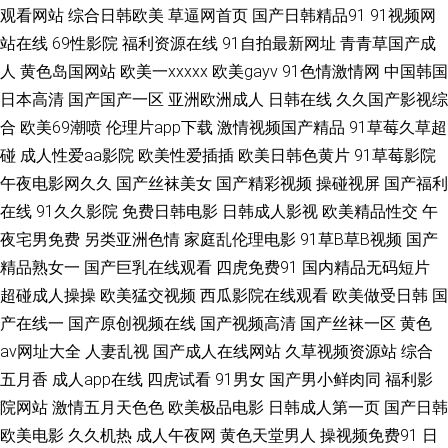
观看网站
综合日韩欧美
草逼网首页
国产日韩精品91
91视频网
韩超碰 亚州成人乱洲伦 超碰免费在线97 国产探花av 久草成人福利导航 婷婷
站在线
69性影院
福利资源在线
91自拍最新网址
青青草国产成
午夜剧场 伊人影院能玩av 91社久久网 www操碰 成人午夜导航 91软件网战
人
黄色岛国网站
欧美一xxxxx
欧美gayv
91色情激情网
中国韩国
日本高清
国产国产一区
亚洲欧洲成人
日韩在线
久久国产影视综
试看 超碰在线人人 激情综合淫 老司机午夜AV 欧美精品浮力影院 三级片网av
合
欧美69潮喷
伦理片app下载
激情视频国产精品
91草莓久草超
碰
成人性爱aa影院
欧美性爱插插
欧美日韩色黄片
91草莓影院
在线黄色电影网站 AV黄色男人天堂 岛国动作片网站 久草超爱 欧美偷拍综合
午夜电影网久久
国产丝袜美女
国产精彩视频
操碰视屏
国产福利
在线
91久久影院
免费日韩电影
日韩成人影视
欧美精品性交
午
成人AV精品 日韩精品免费看 在线看黄www 久久97视屏 青青草视频人人干
夜宅男免费
另类亚洲色情
家庭乱伦理电影
91草B草B视频
国产
四虎精品亚洲 伊人影院国产91 韩国αⅤ 日韩av网址大全 91你懂的在线 91福
精品熟女一
国产巨乳在线观看
四虎免费91
国内精品无码短片
超碰成人操操
欧美猛交视频
西瓜影院在线观看
欧美做受日韩
国
利是看爽片 免费观看成人91 天天干屄网 久草热久久 日本黄a级网站 亚洲狼
产在线一
国产原创视频在线
国产视频高清
国产丝袜一区
黄色
av网址大全
人妻乱视
国产成人在线网站
久草视频资源站
综合
人影院 超碰日熟在线 韩国不卡污视频 美国色色XX 欧美亚小电影 三级金典91
五月香
成人app在线
四虎试看
91男女
国产男小鲜肉同
福利影
院网站
激情五月天色色
欧美极品电影
日韩成人第一页
国产日韩
91看频 国产乱轮9 日韩黄色免费网站 伊人黃色毛片 萌白酱一线天白丝 污视
欧美电影
久久机热
成人午夜网
黄色天堂男人
操视频免费91
日