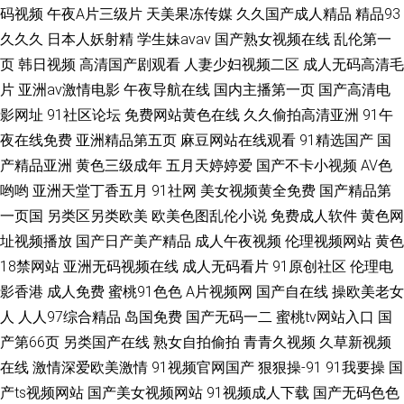
码视频
午夜A片三级片
天美果冻传媒
久久国产成人精品
精品93
久久久
日本人妖射精
学生妹avav
国产熟女视频在线
乱伦第一
页
韩日视频
高清国产剧观看
人妻少妇视频二区
成人无码高清毛
片
亚洲av激情电影
午夜导航在线
国内主播第一页
国产高清电
影网址
91社区论坛
免费网站黄色在线
久久偷拍高清亚洲
91午
夜在线免费
亚洲精品第五页
麻豆网站在线观看
91精选国产
国
产精品亚洲
黄色三级成年
五月天婷婷爱
国产不卡小视频
AV色
哟哟
亚洲天堂丁香五月
91社网
美女视频黄全免费
国产精品第
一页国
另类区另类欧美
欧美色图乱伦小说
免费成人软件
黄色网
址视频播放
国产日产美产精品
成人午夜视频
伦理视频网站
黄色
18禁网站
亚洲无码视频在线
成人无码看片
91原创社区
伦理电
影香港
成人免费
蜜桃91色色
A片视频网
国产自在线
操欧美老女
人
人人97综合精品
岛国免费
国产无码一二
蜜桃tv网站入口
国
产第66页
另类国产在线
熟女自拍偷拍
青青久视频
久草新视频
在线
激情深爱欧美激情
91视频官网国产
狠狠操-91
91我要操
国
产ts视频网站
国产美女视频网站
91视频成人下载
国产无码色色