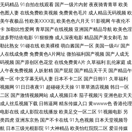
深爱激情网 91伪娘在线观看 成人操碰视频 国产丝袜综合在线 韩国黄色片三
无码精品
91自拍在线观看
国产一级片内射
夜夜骑青青草
欧美
色图人妻
在线免费欧美视频
免费黄色毛片
成人精品无码视频
欧
级 男同肛交免费视频 人人操91 91工厂 www欧美91 超碰超操 激情午夜 蜜桃
美午夜极品
性欧美ⅩⅩⅩⅩ乱
欧美色色六月天
91影视网
午夜伦不
卡
加勒比性爱网
青草国产在线视频
亚洲国产精品导航
欧美色淫
久久午夜剧场 日韩精品影视 午夜寂寞视频 91黄色传媒公司 国产精品偷综合
波多野结依电影
91狠狠撸
成人深夜电影
精品国产美女剃毛
加
勒比熟女
91碰在线
欧美裸模
萌白酱国产一区
美国一级AV
国产
另类综合欧洲激情 人人艹欧美 伪娘导航 91豆花成人片 91综合资源 成人伊人
人在线成免费
免费黄色A片网址
微拍福利国产视频
国产人成无
码视频
国产原创区色花堂
在线免费黄A片
久草福利
乱伦家庭
成
影视 玖玖玖玖情色 欧美性交网站 果冻传媒一级A片 青青久久香蕉 91大神网
人午夜免费视频
人妖射精
国产屁屁
国产精品天干天
国产精品午
址 内射内射网页 日本色官网在线 无码破解无码破解 69av免费 AⅤ在线导航
夜一区
中文字幕无码人妻
日本不卡二区
国产日韩91
久草福利
视频网
91日日夜夜91
超碰碰天天操
91草草酒店视频
韩日一区
丁香影院 韩国福利一区 久久瑟瑟爰爰 欧洲偷拍 三级片链接 伊人98在线 91
二区
国产激情视频网站
成人视频日本
茄子视频污
亚洲色欲天天
成人丝瓜视频下载
日韩逼网
精东传媒入口
黄wwww色
香港伦理
资源站 成人午夜AV福利 含羞草影院在线 免费黄色电影网 欧洲午夜福利片 人
电影在线
成人影院在线播放
欧美足交一区二区
91视频电影
另
类四虎
亚洲东京热
国产不卡在线
91九色视频
日本天堂视频导
人射超碰 四虎音影 91九色熟女p 超碰在线a 九一社视频 欧美人妖毛片A片 日
航
日本三级光棍影院
91大神精品
欧美怡红院院二区
爱豆传媒