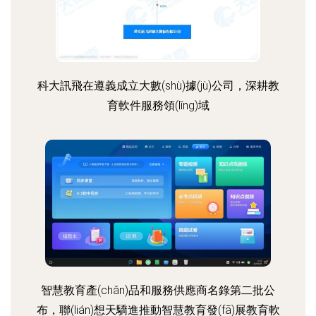
科大訊飛在遵義成立大數(shù)據(jù)公司，深耕教
育軟件服務領(lǐng)域
智慧教育產(chǎn)品和服務供應商名錄第二批公
布，聯(lián)想天驕進推動智慧教育發(fā)展教育軟