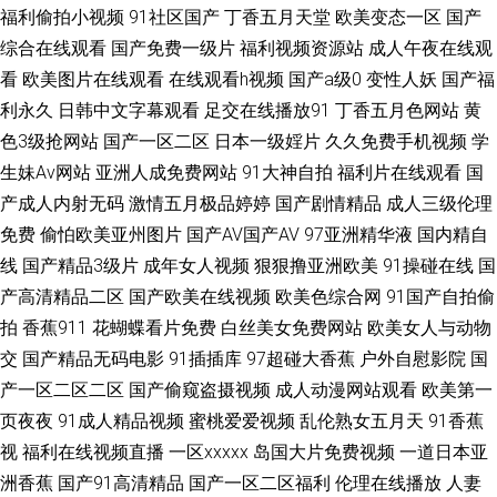
色爽片 蜜芽视频在线精品 四虎色影音 综合午夜网 变态抖阴com 国产欧美另
福利偷拍小视频
91社区国产
丁香五月天堂
欧美变态一区
国产
综合在线观看
国产免费一级片
福利视频资源站
成人午夜在线观
类激情 麻豆传媒视频 深夜久久麻豆精品 成人无码影视 玖玖av影院 青青草男
看
欧美图片在线观看
在线观看h视频
国产a级0
变性人妖
国产福
利永久
日韩中文字幕观看
足交在线播放91
丁香五月色网站
黄
人av 午夜社区视频 97在线尤物国内 国产第108页 天天射夜夜操 91交配视频
色3级抢网站
国产一区二区
日本一级婬片
久久免费手机视频
学
生妹Av网站
亚洲人成免费网站
91大神自拍
福利片在线观看
国
91字幕网 国产丝袜熟女 久久丁香五月综合 欧美人与兽A无码 天天操天天添
产成人内射无码
激情五月极品婷婷
国产剧情精品
成人三级伦理
免费
偷怕欧美亚州图片
国产AV国产AV
97亚洲精华液
国内精自
在线免费毛片 91在线视频福利 国产肏逼 另类第一页 日本熟女另类 五月丁香
线
国产精品3级片
成年女人视频
狠狠撸亚洲欧美
91操碰在线
国
婷成人网 91成年人观看 免费观看91 人人97操 www老司机av 久久国产 天天
产高清精品二区
国产欧美在线视频
欧美色综合网
91国产自拍偷
拍
香蕉911
花蝴蝶看片免费
白丝美女免费网站
欧美女人与动物
色情 91成人电影 91精品视频入口 福利合集在线导航 九九久久99 久草福利
交
国产精品无码电影
91插插库
97超碰大香蕉
户外自慰影院
国
产一区二区二区
国产偷窥盗摄视频
成人动漫网站观看
欧美第一
视频导航 海角社区av在线 福利小视频导航 国产91在线九色 國產館中文字幕
页夜夜
91成人精品视频
蜜桃爱爱视频
乱伦熟女五月天
91香蕉
视
福利在线视频直播
一区xxxxx
岛国大片免费视频
一道日本亚
九一精品热 成人国产精品 国产精品资源站 男人资源网 欧美日韩色蜜蜜 听听
洲香蕉
国产91高清精品
国产一区二区福利
伦理在线播放
人妻