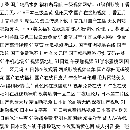
丁香
国产精品水多
福利所导航
三级视频网站J
51福利影院
丁香
五月天av
18日本三级全黄
乱伦天堂
国产在线短视频
丁香五月
丁香婷婷
91精品又
爱豆传媒下载
丁香九月国产主播
美女网站
视频黄
A片com
美女福利在线观看
狼人激情网
伦理片香港
极品
福利导航
黄色三级最新免费
91嫩草国产
午夜成年人网站
免费
国产高清视频
91草莓
丝瓜视频污成人
国产亚洲视品在线
国产
玖玖
国产免费毛不卡片
久久无码
国产精品网络
孕妇无码在线
91手机论坛
91视频新地址
91日逼
午夜啪视频
91啪水蜜桃网
国
产二区无码
91日韩在线观看
西瓜影院视频全集
国产孕妇无码视
频
国产在线福利
国产在线日皮片
午夜神马伦理
毛片网站美女
AV福利激情毛片
黄色网在线播放
91视频免费在线
91午夜在线
福利在线视频导航
欧美喷潮一区二区
午夜理论片
日本第二片区
国产免费大片
精品呦视频
日本乱伦高清无码
深夜国产视频
91
刺激视频
日本中文字幕一区
日韩免费精品视频
日本高清v
欧美
日韩伦理午夜
91碰超免费
亚洲色图网站
精品欧美
成人AV在线
观看
日本a级在线
干露脸熟女
在线观看黄色网
成人抖音
爰上碰