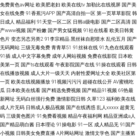
免费黄色av网址
欧美肥老妇
欧美在线tv
加勒比在线视屏
国产美
女在线免费
91香蕉污APP
国产高清自拍一区
第一页草草影院
韩
日成人
精品福利
91天堂一区二区
日韩a级电影
国产二区高清
国
产www视频
国产粉嫩
国产男女猛视频
91社在线看
欧美日韩黄
色片
变态另态另类2
91李宗精品
黑丝袜自慰喷水
乱伦五月
国产
无码网站
三级无毒免费
青青草51
91丝袜在线
91九色在线观看
91插
成人中文字幕免费
成年人网站视频
免费在线影院
日本欧
美第一页
国产ts在线观看
午夜影院国产在线
91操在线观看
日韩
在线播放视频
成人大片一级天天
内射性爱网址大全
欧美社区第
一页
欧美在线视频播放
91视频污污污
超碰在线公开
AV蜜桃吃
瓜
日本欧美在线看
国产精选免费视频
国产精品91视频
69热最
新网址
无码白丝强行免费
激情影院日韩
久草123
福利欧美在线
成人片无码
日韩成人极品视频
国产在线诱惑
乱人xxxxx
超黄无
码
三级黄色图片
91免费看视频
精品午夜福利网
精品亚洲成a人
国产精品萌白酱
日本理论
91操电影
91一区
成人精品无
91国产
小视频
日韩美女免费直播
A片网站网址
激情文学色
国产主播第