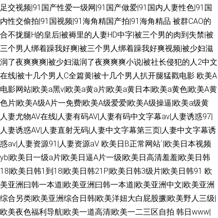
足交视频|91国产性爱一级网|91国产做爱|91国内人妻性色|91国
内性交偷拍|91国视频|91海角精国产拍|91海角精品
被群CAO的
合不拢腿H的皇后|被褥里的人妻HD中字|被三个男的肉到失禁|被
三个男人绑着躁我好爽|被三个男人绑着躁我好爽视频|被少妇滋
润了夜爽爽爽|被少妇滋润了夜爽爽爽小说|被社长侵犯的人2中文
在线|被十几个男人C全篇黄|被十几个男人扒开腿猛戳电影
欧美A
电影网站|欧美a黑v|欧美a黄a片|欧美a黄日本|欧美a黄色|欧美A黄
色片|欧美A级A片一免费|欧美A级爱爱|欧美A级操逼|欧美a级黄
人妻尤物AV在线|人妻有码AV|人妻有码中文字幕av|人妻诱惑97|
人妻诱惑AV|人妻直射无码|人妻中文字幕第三页|人妻中文字幕诱
惑av|人妻资源91|人妻资源aV
欧美日B正常网站`|欧美日本视频
yb|欧美日一级a片|欧美日逼A片一级|欧美日高清羞羞|欧美日韩
18|欧美日韩1到18|欧美日韩21P|欧美日韩3级片|欧美日韩91
欧
美亚洲曰韩一本道|欧美亚洲曰韩一本道|欧美亚洲中文|欧美亚洲
综合另类|欧美亚洲综合日韩|欧美洋妞大白屁股撅|欧美野人三级|
欧美夜色福利导航|欧美一道高清|欧美一二三区自拍
韩日www|