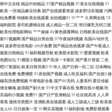
韩中文在线
精品中的精品
97国产精品视频
91美女在线视频
51
频观看 黄色小说视频网址 浮力操操逼 久草视频一区 三级黄色白丝网站 亚州
欧美
一区精品麻豆经典
国产在线观看资源
波多野洁衣视频
污网
综合色网 伊人成人小视频 俺去也激情四射 欧美黑人大吊 中文字幕电影日本
站免费看
特级欧美在线观看
自拍视频91
91艹艹
久草网在线
18
福利影院
老司机蜜桃在线
成人精品一区二区
韩日爆乳无码三级
亚洲一二三元码 99福利视频 超碰91免费在线 超碰在线激情影音 国产成人十
欧美伦理电影网站
艹艹操操
AV黄色观看网站
日韩欧美在线国产
新91视频网
国产精品分类在线
97午夜福利视频
岛国AV动作无
二区 肏屄无码日韩 a日本在线视频 成人久久免费 久久国产黄色精品 欧美自
码
波多野吉依电影
小h片免费
国产精品色色视屏
国产午夜成人
最新日韩精品
91福利视频导航
欧美喷水影院
91爱爱视频
欧美
拍aa 久久国产熟女视频 国产在线网址 豆花影院天天吃瓜 精东视频 青青视频
色图论坛
91榴莲小视频
国产高清一卡新区
国产看片资源
二色
吧97资源站
欧美日韩另类0
91华人
国产日韩一区二区
日本网站
久久 最新91视频 91社区入口 亚洲乱乱少妇后入 先锋影音无码 伊人大香蕉
在线免费
免费潮喷
91原创国产视频
成人吃瓜福利
国产在线9
操
AV网 伊人成人在线网 午夜啪啪7474 国产视频二区 日韩伦理在线观看 九一
碰高清免费视频
午夜电影全集
国产AV无码
人妻系列
爱豆传媒
倩女幽魂
超清国产剧大全
91中文字幕在线
免费在线小视频
吃
导航 91视频完整版 玖玖第一页 91夫妻网 成人影视网卡 豆花精品亚洲 成人
瓜福利小视频
免费91
国产日产亚洲精品
91社在线高清
人人草
香蕉
激情另类图片
亚洲欧美在线观看
成人三级成人三级
欧美老
在线免费观看 AV福利小电影 91少妇福利 韩国免费AV网 91fuli在线 东京热无
女人bb
日日操第一页
91网豆花视频
91福利剧场
免费影视观看