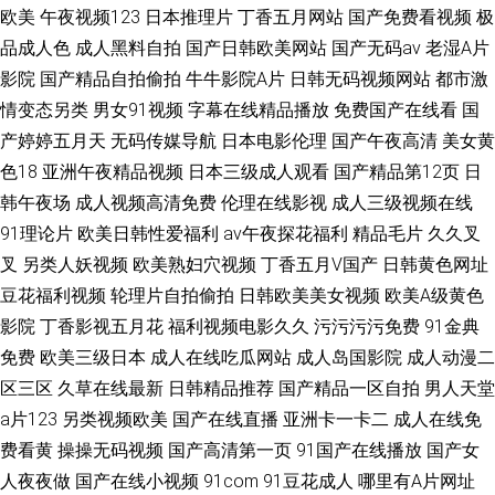
欧美
午夜视频123
日本推理片
丁香五月网站
国产免费看视频
极
品成人色
成人黑料自拍
国产日韩欧美网站
国产无码av
老湿A片
影院
国产精品自拍偷拍
牛牛影院A片
日韩无码视频网站
都市激
情变态另类
男女91视频
字幕在线精品播放
免费国产在线看
国
产婷婷五月天
无码传媒导航
日本电影伦理
国产午夜高清
美女黄
色18
亚洲午夜精品视频
日本三级成人观看
国产精品第12页
日
韩午夜场
成人视频高清免费
伦理在线影视
成人三级视频在线
91理论片
欧美日韩性爱福利
av午夜探花福利
精品毛片
久久叉
叉
另类人妖视频
欧美熟妇穴视频
丁香五月V国产
日韩黄色网址
豆花福利视频
轮理片自拍偷拍
日韩欧美美女视频
欧美A级黄色
影院
丁香影视五月花
福利视频电影久久
污污污污免费
91金典
免费
欧美三级日本
成人在线吃瓜网站
成人岛国影院
成人动漫二
区三区
久草在线最新
日韩精品推荐
国产精品一区自拍
男人天堂
a片123
另类视频欧美
国产在线直播
亚洲卡一卡二
成人在线免
费看黄
操操无码视频
国产高清第一页
91国产在线播放
国产女
人夜夜做
国产在线小视频
91com
91豆花成人
哪里有A片网址