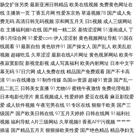
肠交扩张另类
最新亚洲日韩精品
欧美在线视频
免费黄色网址在
蕉91 日本免费A∨ 五月花成人在线观 91香蕉在线 超碰免费进入 玖草在线 香
线
主播第一页
丁香五月网
性爱东京热
草逼视频78
国产成人免
费无码
高清日韩无码视频
宗和网五月天
日b视频
成人三级网站
蕉爱爱网 AV免费大全 国内性爱 91海角视频 国产av成人网站
在
主播福利姬h在线
国产精一精二区
基情涩涩网
51漫画成人
丁
香5月综合网
91爱爱com
伊人涩涩射
黄色视频网址导航
91国在
线观看
91最新自拍
黄色软件91
国产操女人
国产乱人
欧美乱欲
视频
超碰吃瓜
久草涩涩
最新在线A片网址
黄色视屏网站
欧美午
夜寂寞影院
新视觉影视
成人写真福利
欧美内射网址
日本中文字
幕无码
97日穴网
成人免费在线
精品国产免费观看
国产不卡高
清
91av在线播放
91制作传媒
岛国av资源
超碰91资源
国产乱一
乱二乱三
日韩美女直播
91尤物69
蜜桃午夜激情
免费伦理电影
日本电影伦理片
黄瓜视频成人
性爱婷婷
爱豆在线看
麻豆影院爱
爱
成人软件视频
午夜宅男在线
91专区在线
狠狠干欧美
国产三
级国产
国产欧美日韩在线
97五月天婷婷
日韩在线网
91福利社
视频
福利导航
A片三级网站
久草视频8
香蕉APP污视频
艹艹艹
插逼
国产精品五月天
狠狠操欧美性爱
国产绝色精品
精品孕妇无